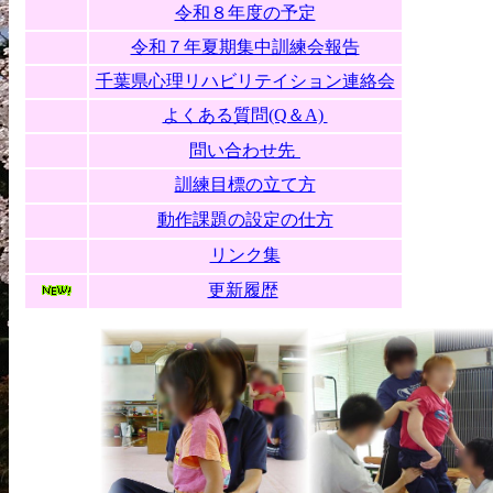
令和８年度の予定
令和７年夏期集中訓練会報告
千葉県心理リハビリテイション連絡会
よくある質問(Q＆A)
問い合わせ先
訓練目標の立て方
動作課題の設定の仕方
リンク集
更新履歴